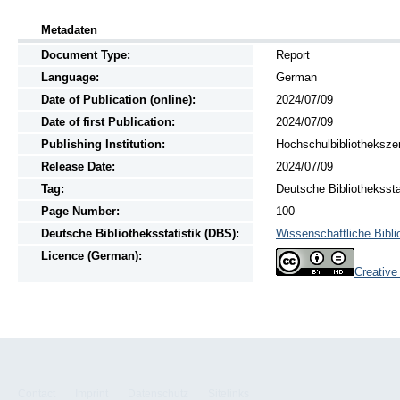
Metadaten
Document Type:
Report
Language:
German
Date of Publication (online):
2024/07/09
Date of first Publication:
2024/07/09
Publishing Institution:
Hochschulbibliotheksze
Release Date:
2024/07/09
Tag:
Deutsche Bibliothekssta
Page Number:
100
Deutsche Bibliotheksstatistik (DBS):
Wissenschaftliche Bibli
Licence (German):
Creativ
Contact
Imprint
Datenschutz
Sitelinks