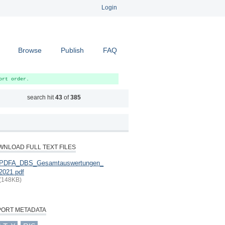
Login
Browse
Publish
FAQ
ort order.
search hit
43
of
385
NLOAD FULL TEXT FILES
PDFA_DBS_Gesamtauswertungen_
2021.pdf
(148KB)
PORT METADATA