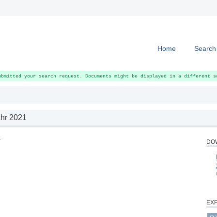
Home
Search
ubmitted your search request. Documents might be displayed in a different s
hr 2021
1
DOW
EX