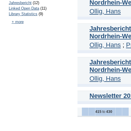
Nordrhein-We
Jahresbericht
(12)
Linked Open Data
(11)
Ollig, Hans
Library Statistics
(9)
+ more
Jahresberich
Nordrhein-We
Ollig, Hans
;
P
Jahresberich
Nordrhein-We
Ollig, Hans
Newsletter 20
415
to
430