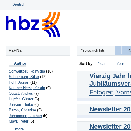
Deutsch
REFINE
430
search hits
4
Author
Sort by
Year
Year
Schweitzer, Roswitha
(16)
Vierzig Jahr 
Schomburg, Silke
(12)
Jubiläumsver
Pohl, Adrian
(11)
Kemner-Heek, Kirstin
(9)
Fotograf, Vor
Quast, Andres
(7)
Hupfer, Günter
(6)
Jansen, Heiko
(6)
Newsletter 20
Baron, Christine
(5)
Johannsen, Jochen
(5)
Mayr, Peter
(5)
Newsletter 20
+ more