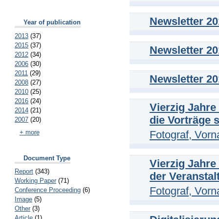
Newsletter 20
Year of publication
2013
(37)
2015
(37)
Newsletter 20
2012
(34)
2006
(30)
2011
(29)
Newsletter 20
2008
(27)
2010
(25)
2016
(24)
Vierzig Jahre
2014
(21)
die Vorträge s
2007
(20)
+ more
Fotograf, Vor
Document Type
Vierzig Jahre 
Report
(343)
der Veransta
Working Paper
(71)
Fotograf, Vor
Conference Proceeding
(6)
Image
(5)
Other
(3)
Article
(1)