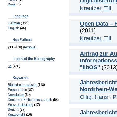
Digitalisieru
Book
(1)
Kreutzer, Till
Language
Open Data – F
German
(384)
English
(46)
(2011)
Kreutzer, Till
Has Fulltext
yes (430)
(remove)
Antrag zur A
Is part of the Bibliography
Informationss
"libOS"
(2013
no
(430)
Keywords
Jahresberich
Bibliotheksstatistik
(118)
Nordrhein-We
Präsentation
(87)
Newsletter
(60)
Ollig, Hans
;
P
Deutsche Bibliotheksstatistik
(58)
Pressemitteilung
(32)
Bericht
(27)
Jahresberich
Kurzbericht
(16)