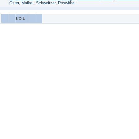
Oster, Maike
;
Schweitzer, Roswitha
1
to
1