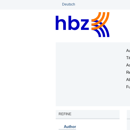
Deutsch
Au
Ti
Ad
Re
Ab
Fu
REFINE
Author