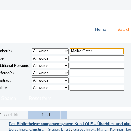
Home
Search
thor(s)
tle
ditional Person(s)
feree(s)
stract
lltext
1
search hit
1
to
1
Das Bibliotheksmanagementsystem Kuali OLE – Überblick und aktu
Borschnek, Christina
;
Gruber, Birgit
;
Grzeschniok, Maria
;
Kemner-Heek